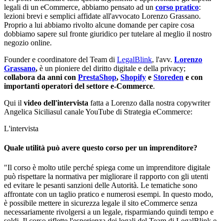
legali di un eCommerce, abbiamo pensato ad un
corso pratico
:
lezioni brevi e semplici affidate all'avvocato Lorenzo Grassano.
Proprio a lui abbiamo rivolto alcune domande per capire cosa
dobbiamo sapere sul fronte giuridico per tutelare al meglio il nostro
negozio online.
Founder e coordinatore del Team di
LegalBlink
, l'avv.
Lorenzo
Grassano
,
è un pioniere del diritto digitale e della privacy;
collabora da anni con
PrestaShop
,
Shopify
e
Storeden
e con
importanti operatori del settore e-Commerce
.
Qui il
video dell'intervista
fatta a Lorenzo dalla nostra copywriter
Angelica Siciliasul canale YouTube di Strategia eCommerce:
L'intervista
Quale utilità può avere questo corso per un imprenditore?
"Il corso è molto utile perché spiega come un imprenditore digitale
può rispettare la normativa per migliorare il rapporto con gli utenti
ed evitare le pesanti sanzioni delle Autorità. Le tematiche sono
affrontate con un taglio pratico e numerosi esempi. In questo modo,
è possibile mettere in sicurezza legale il sito eCommerce senza
necessariamente rivolgersi a un legale, risparmiando quindi tempo e
soldi. Il corso riflette l'esperienza dei legali del Team di LegalBlink e