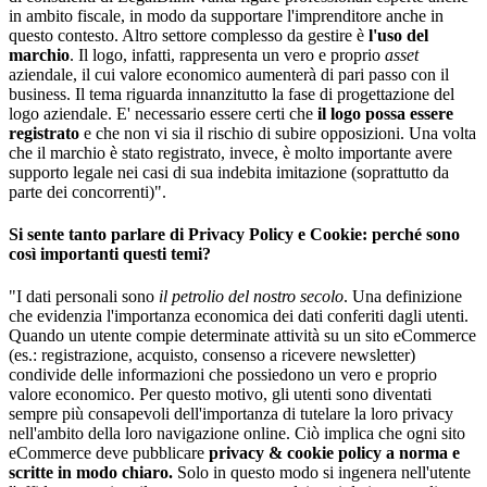
in ambito fiscale, in modo da supportare l'imprenditore anche in
questo contesto. Altro settore complesso da gestire è
l'uso del
marchio
. Il logo, infatti, rappresenta un vero e proprio
asset
aziendale, il cui valore economico aumenterà di pari passo con il
business. Il tema riguarda innanzitutto la fase di progettazione del
logo aziendale. E' necessario essere certi che
il logo possa essere
registrato
e che non vi sia il rischio di subire opposizioni. Una volta
che il marchio è stato registrato, invece, è molto importante avere
supporto legale nei casi di sua indebita imitazione (soprattutto da
parte dei concorrenti)".
Si sente tanto parlare di Privacy Policy e Cookie: perché sono
così importanti questi temi?
"I dati personali sono
il petrolio del nostro secolo
. Una definizione
che evidenzia l'importanza economica dei dati conferiti dagli utenti.
Quando un utente compie determinate attività su un sito eCommerce
(es.: registrazione, acquisto, consenso a ricevere newsletter)
condivide delle informazioni che possiedono un vero e proprio
valore economico. Per questo motivo, gli utenti sono diventati
sempre più consapevoli dell'importanza di tutelare la loro privacy
nell'ambito della loro navigazione online. Ciò implica che ogni sito
eCommerce deve pubblicare
privacy & cookie policy a norma e
scritte in modo chiaro.
Solo in questo modo si ingenera nell'utente