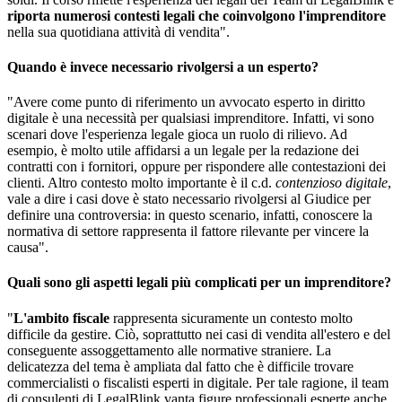
riporta numerosi contesti legali che coinvolgono l'imprenditore
nella sua quotidiana attività di vendita".
Quando è invece necessario rivolgersi a un esperto?
"Avere come punto di riferimento un avvocato esperto in diritto
digitale è una necessità per qualsiasi imprenditore. Infatti, vi sono
scenari dove l'esperienza legale gioca un ruolo di rilievo. Ad
esempio, è molto utile affidarsi a un legale per la redazione dei
contratti con i fornitori, oppure per rispondere alle contestazioni dei
clienti. Altro contesto molto importante è il c.d.
contenzioso digitale
,
vale a dire i casi dove è stato necessario rivolgersi al Giudice per
definire una controversia: in questo scenario, infatti, conoscere la
normativa di settore rappresenta il fattore rilevante per vincere la
causa".
Quali sono gli aspetti legali più complicati per un imprenditore?
"
L'ambito fiscale
rappresenta sicuramente un contesto molto
difficile da gestire. Ciò, soprattutto nei casi di vendita all'estero e del
conseguente assoggettamento alle normative straniere. La
delicatezza del tema è ampliata dal fatto che è difficile trovare
commercialisti o fiscalisti esperti in digitale. Per tale ragione, il team
di consulenti di LegalBlink vanta figure professionali esperte anche