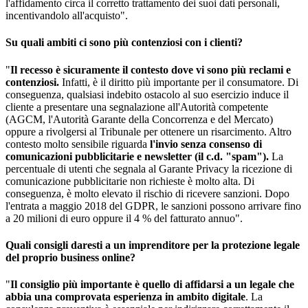
l'affidamento circa il corretto trattamento dei suoi dati personali,
incentivandolo all'acquisto".
Su quali ambiti ci sono più contenziosi con i clienti?
"
Il recesso è sicuramente il contesto dove vi sono più reclami e
contenziosi.
Infatti, è il diritto più importante per il consumatore. Di
conseguenza, qualsiasi indebito ostacolo al suo esercizio induce il
cliente a presentare una segnalazione all'Autorità competente
(AGCM, l'Autorità Garante della Concorrenza e del Mercato)
oppure a rivolgersi al Tribunale per ottenere un risarcimento. Altro
contesto molto sensibile riguarda
l'invio senza consenso di
comunicazioni pubblicitarie e newsletter (il c.d. "spam").
La
percentuale di utenti che segnala al Garante Privacy la ricezione di
comunicazione pubblicitarie non richieste è molto alta. Di
conseguenza, è molto elevato il rischio di ricevere sanzioni. Dopo
l'entrata a maggio 2018 del GDPR, le sanzioni possono arrivare fino
a 20 milioni di euro oppure il 4 % del fatturato annuo".
Quali consigli daresti a un imprenditore per la protezione legale
del proprio business online?
"
Il consiglio più importante è quello di affidarsi a un legale che
abbia una comprovata esperienza in ambito digitale
. La