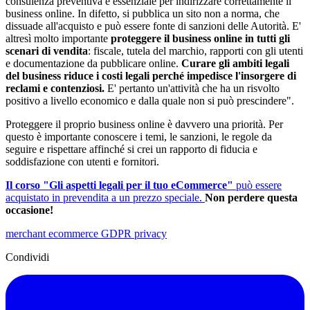
consulenza preventiva è essenziale per indirizzare correttamente il
business online. In difetto, si pubblica un sito non a norma, che
dissuade all'acquisto e può essere fonte di sanzioni delle Autorità. E'
altresì molto importante
proteggere il business online in tutti gli
scenari di vendita
: fiscale, tutela del marchio, rapporti con gli utenti
e documentazione da pubblicare online.
Curare gli ambiti legali
del business riduce i costi legali perché impedisce l'insorgere di
reclami e contenziosi.
E' pertanto un'attività che ha un risvolto
positivo a livello economico e dalla quale non si può prescindere".
Proteggere il proprio business online è davvero una priorità. Per
questo è importante conoscere i temi, le sanzioni, le regole da
seguire e rispettare affinché si crei un rapporto di fiducia e
soddisfazione con utenti e fornitori.
Il corso "Gli aspetti legali per il tuo eCommerce"
può essere
acquistato in prevendita a un prezzo speciale.
Non perdere questa
occasione!
merchant
ecommerce
GDPR
privacy
Condividi