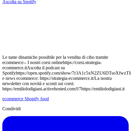
Ascolta su Spotify
Le tante dinamiche possibile per la vendita di cibo tramite
ecommerce-- I nostri corsi onlinehttps://corsi.strategia-
ecommerce.itAscolta il podcast su
Spotifyhttps://open.spotify.com/show/7r3A1c5xN2ZU6DTsoXfwzTI
e news ecommerce: https://strategia-ecommerce.it/La nostra
newsletter con novità e sconti sui corsi:
https://emiliolodigiani.activehosted.com/f/7https://emiliolodigiani.it
ecommerce
Shopify
food
Condividi