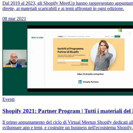
Dal 2019 al 2023, gli Shopify MeetUp hanno rappresentato appuntamen
dirette, ai materiali scaricabili e ai temi affrontati in ogni edizione.
08 mar 2021
Eventi
Shopify 2021: Partner Program | Tutti i materiali de
Il primo appuntamento del ciclo di Virtual Meetup Shopify dedicati a
sviluppare app e temi, e costruire un business nell'ecosistema Shopify.