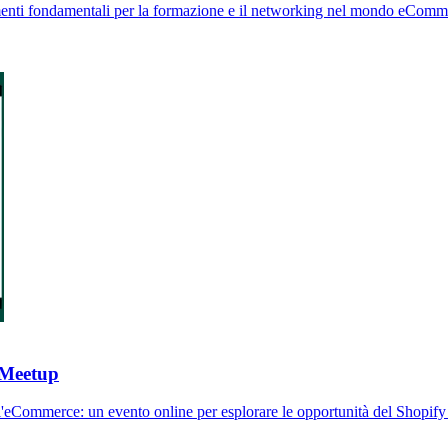
ti fondamentali per la formazione e il networking nel mondo eCommerce.
l Meetup
ll'eCommerce: un evento online per esplorare le opportunità del Shopif