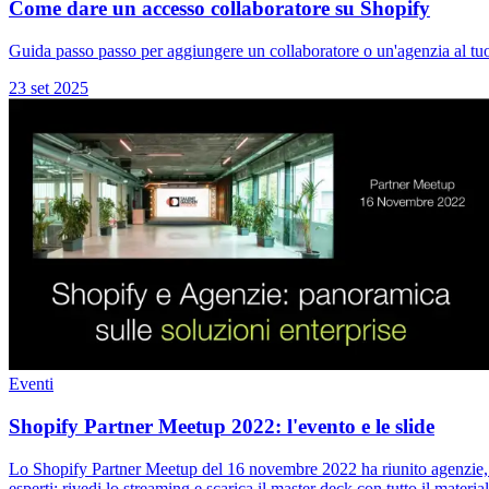
Come dare un accesso collaboratore su Shopify
Guida passo passo per aggiungere un collaboratore o un'agenzia al tuo n
23 set 2025
Eventi
Shopify Partner Meetup 2022: l'evento e le slide
Lo Shopify Partner Meetup del 16 novembre 2022 ha riunito agenzie, so
esperti: rivedi lo streaming e scarica il master deck con tutto il materia