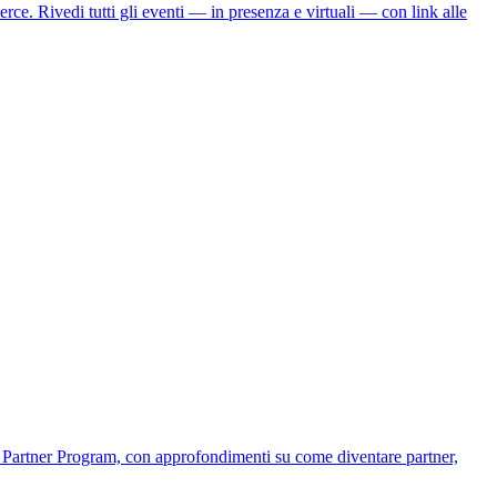
 Rivedi tutti gli eventi — in presenza e virtuali — con link alle
y Partner Program, con approfondimenti su come diventare partner,