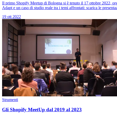
Il primo Shopify Meetup di Bologna si è tenuto il 17 ottobre 2022, o
Adapt e un caso di studio reale tra i temi affrontati: scarica le presentaz
19 ott 2022
Strumenti
Gli Shopify MeetUp dal 2019 al 2023