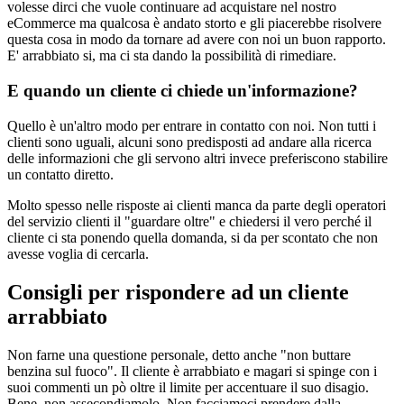
volesse dirci che vuole continuare ad acquistare nel nostro
eCommerce ma qualcosa è andato storto e gli piacerebbe risolvere
questa cosa in modo da tornare ad avere con noi un buon rapporto.
E' arrabbiato si, ma ci sta dando la possibilità di rimediare.
E quando un cliente ci chiede un'informazione?
Quello è un'altro modo per entrare in contatto con noi. Non tutti i
clienti sono uguali, alcuni sono predisposti ad andare alla ricerca
delle informazioni che gli servono altri invece preferiscono stabilire
un contatto diretto.
Molto spesso nelle risposte ai clienti manca da parte degli operatori
del servizio clienti il "guardare oltre" e chiedersi il vero perché il
cliente ci sta ponendo quella domanda, si da per scontato che non
avesse voglia di cercarla.
Consigli per rispondere ad un cliente
arrabbiato
Non farne una questione personale, detto anche "non buttare
benzina sul fuoco". Il cliente è arrabbiato e magari si spinge con i
suoi commenti un pò oltre il limite per accentuare il suo disagio.
Bene, non assecondiamolo. Non facciamoci prendere dalla