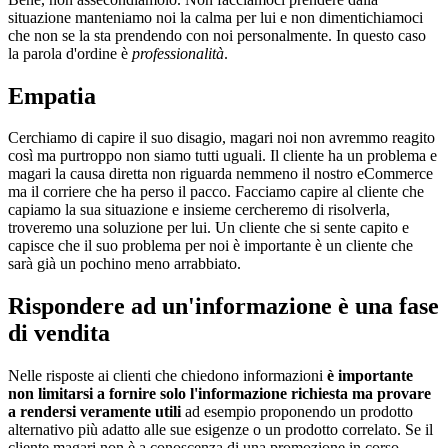
situazione manteniamo noi la calma per lui e non dimentichiamoci
che non se la sta prendendo con noi personalmente. In questo caso
la parola d'ordine è
professionalità
.
Empatia
Cerchiamo di capire il suo disagio, magari noi non avremmo reagito
così ma purtroppo non siamo tutti uguali. Il cliente ha un problema e
magari la causa diretta non riguarda nemmeno il nostro eCommerce
ma il corriere che ha perso il pacco. Facciamo capire al cliente che
capiamo la sua situazione e insieme cercheremo di risolverla,
troveremo una soluzione per lui. Un cliente che si sente capito e
capisce che il suo problema per noi è importante è un cliente che
sarà già un pochino meno arrabbiato.
Rispondere ad un'informazione è una fase
di vendita
Nelle risposte ai clienti che chiedono informazioni
è importante
non limitarsi a fornire solo l'informazione richiesta ma provare
a rendersi veramente utili
ad esempio proponendo un prodotto
alternativo più adatto alle sue esigenze o un prodotto correlato. Se il
cliente magari non è a conoscenza di una promozione in corso