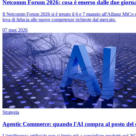
Netcomm Forum 2026: cosa è emerso dalle due giorna
Il Netcomm Forum 2026 si è tenuto il 6 e 7 maggio all'Allianz MiCo di
leva di fiducia alle nuove competenze richieste dal mercato.
07 mag 2026
Strategia
Agentic Commerce: quando l'AI compra al posto del c
L'intelligenza artificiale non si limita più a consigliare prodotti: ne