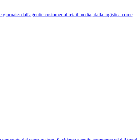
iornate: dall'agentic customer al retail media, dalla logistica come
omia per conto del consumatore. Si chiama agentic commerce ed è il trend