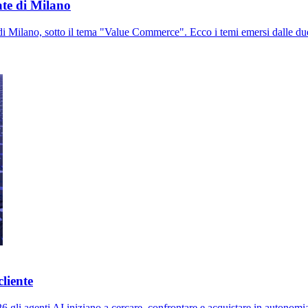
te di Milano
 Milano, sotto il tema "Value Commerce". Ecco i temi emersi dalle due g
liente
l 2026 gli agenti AI iniziano a cercare, confrontare e acquistare in auton