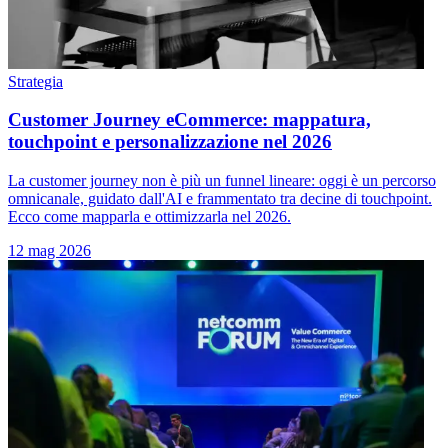
Strategia
Customer Journey eCommerce: mappatura,
touchpoint e personalizzazione nel 2026
La customer journey non è più un funnel lineare: oggi è un percorso
omnicanale, guidato dall'AI e frammentato tra decine di touchpoint.
Ecco come mapparla e ottimizzarla nel 2026.
12 mag 2026