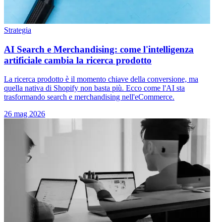
Strategia
AI Search e Merchandising: come l'intelligenza
artificiale cambia la ricerca prodotto
La ricerca prodotto è il momento chiave della conversione, ma
quella nativa di Shopify non basta più. Ecco come l'AI sta
trasformando search e merchandising nell'eCommerce.
26 mag 2026