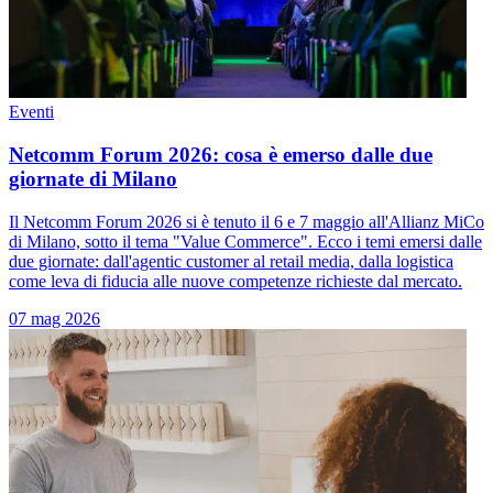
Eventi
Netcomm Forum 2026: cosa è emerso dalle due
giornate di Milano
Il Netcomm Forum 2026 si è tenuto il 6 e 7 maggio all'Allianz MiCo
di Milano, sotto il tema "Value Commerce". Ecco i temi emersi dalle
due giornate: dall'agentic customer al retail media, dalla logistica
come leva di fiducia alle nuove competenze richieste dal mercato.
07 mag 2026