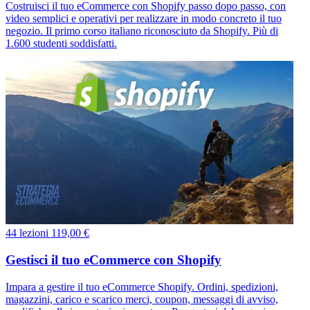
Costruisci il tuo eCommerce con Shopify passo dopo passo, con
video semplici e operativi per realizzare in modo concreto il tuo
negozio. Il primo corso italiano riconosciuto da Shopify. Più di
1.600 studenti soddisfatti.
44 lezioni
119,00 €
Gestisci il tuo eCommerce con Shopify
Impara a gestire il tuo eCommerce Shopify. Ordini, spedizioni,
magazzini, carico e scarico merci, coupon, messaggi di avviso,