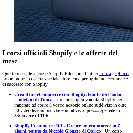
I corsi ufficiali Shopify e le offerte del
mese
Questo mese, le agenzie Shopify Education Partner
Tunca
e
Qbrico
propongono in offerta speciale i loro corsi per aprire un ecommerce
di successo con Shopify:
Crea il tuo eCommerce con Shopify, tenuto da Emilio
Lodigiani di Tunca
- Un corso approvato da Shopify per
imparare ad aprire il vostro negozio online suddiviso in oltre
50 video lezioni pratiche e intuitive, al prezzo speciale di
83€
invece di 119€.
Shopify Ecommerce 101 - Creare un ecommerce in 7
giorni, tenuto da Niccolò Gloazzo di Qbrico
- Un corso