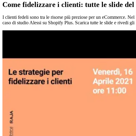
Come fidelizzare i clienti: tutte le slide de
I clienti fedeli sono tra le risorse più preziose per un eCommerce. Ne
caso di studio Alessi su Shopify Plus. Scarica tutte le slide e rivedi gli 