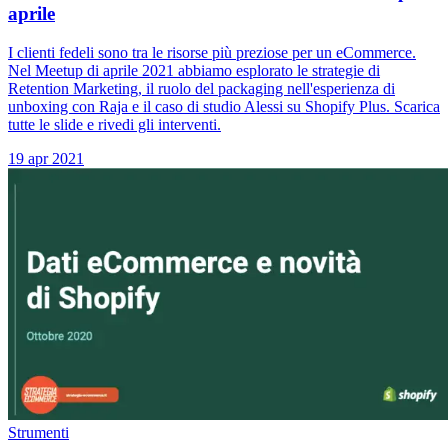
aprile
I clienti fedeli sono tra le risorse più preziose per un eCommerce.
Nel Meetup di aprile 2021 abbiamo esplorato le strategie di
Retention Marketing, il ruolo del packaging nell'esperienza di
unboxing con Raja e il caso di studio Alessi su Shopify Plus. Scarica
tutte le slide e rivedi gli interventi.
19 apr 2021
Strumenti