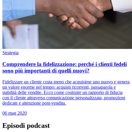
Strategia
Comprendere la fidelizzazione: perché i clienti fedeli
sono più importanti di quelli nuovi?
Fidelizzare un cliente costa meno che acquisirne uno nuovo e genera
un valore enorme nel tempo: acquisti ricorrenti, passaparola e
stabilità delle vendite. Ecco come costruire un rapporto di fiducia
con il cliente attraverso comunicazione personalizzata, promozioni
dedicate e attenzione post-vendita.
06 mag 2020
Episodi podcast